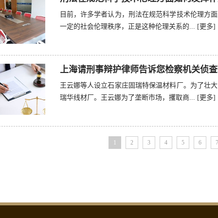
目前，许多学者认为，刑法在规范科学技术伦理方面
一定的社会伦理秩序，正是这种伦理关系的...
[更多]
上海请刑事辩护律师告诉您检察机关侦查
王云娜等人设立石家庄固瑞特保温材料厂。为了壮大
瑞华线材厂。王云娜为了垄断市场，攫取商...
[更多]
1
2
3
4
5
6