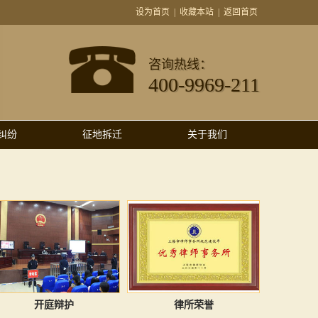
设为首页
|
收藏本站
|
返回首页
咨询热线：
400-9969-211
纠纷
征地拆迁
关于我们
开庭辩护
律所荣誉