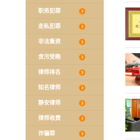
职务犯罪
走私犯罪
非法集资
贪污受贿
律师排名
知名律师
静安律师
律师收费
诈骗罪