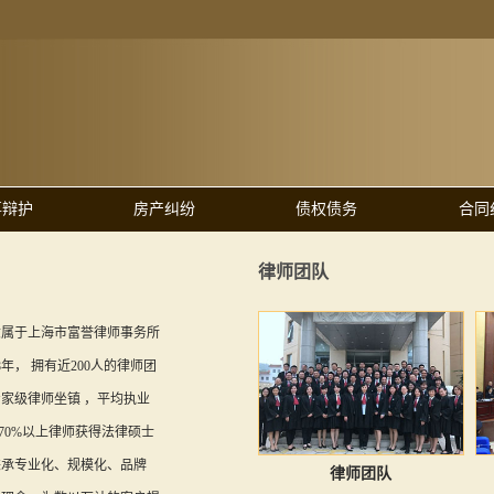
事辩护
房产纠纷
债权债务
合同
律师团队
隶属于上海市富誉律师事务所
8年， 拥有近200人的律师团
家级律师坐镇 ，平均执业
，70%以上律师获得法律硕士
秉承专业化、规模化、品牌
律师团队