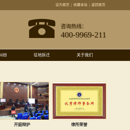
设为首页
|
收藏本站
|
返回首页
咨询热线：
400-9969-211
纠纷
征地拆迁
关于我们
开庭辩护
律所荣誉