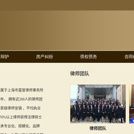
事辩护
房产纠纷
债权债务
合同
律师团队
隶属于上海市富誉律师事务所
8年， 拥有近200人的律师团
家级律师坐镇 ，平均执业
，70%以上律师获得法律硕士
秉承专业化、规模化、品牌
律师团队