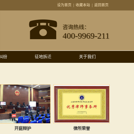
设为首页
|
收藏本站
|
返回首页
咨询热线：
400-9969-211
纠纷
征地拆迁
关于我们
开庭辩护
律所荣誉