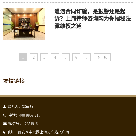
遭遇合同诈骗，是报警还是起
诉？上海律师咨询网为你揭秘法
律维权之道
1
2
3
4
5
6
7
下一页
友情链接
联系人：翁律师
电话：400-9969-211
微信号：12871916
地址：静安区中兴路上海火车站北广场