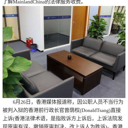
了解MainlandChina的法律服务收费。
6月26日，香港媒体报道称，因公职人员不当行为
被判入狱的香港前行政长官曾荫权(DonaldTsang)直接
上诉(香港法律术语，是指败诉方上诉后，上诉法院发
现原审有误，撤销原审判决，改上诉人为胜诉)。香港