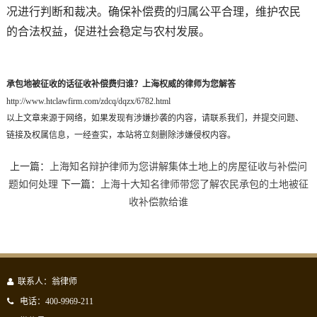
况进行判断和裁决。确保补偿费的归属公平合理，维护农民
的合法权益，促进社会稳定与农村发展。
承包地被征收的话征收补偿费归谁？上海权威的律师为您解答
http://www.htclawfirm.com/zdcq/dqzx/6782.html
以上文章来源于网络，如果发现有涉嫌抄袭的内容，请联系我们，并提交问题、
链接及权属信息，一经查实，本站将立刻删除涉嫌侵权内容。
上一篇：
上海知名辩护律师为您讲解集体土地上的房屋征收与补偿问
题如何处理
下一篇：
上海十大知名律师带您了解农民承包的土地被征
收补偿款给谁
联系人：翁律师
电话：400-9969-211