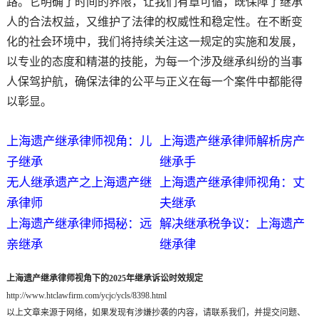
路。它明确了时间的界限，让我们有章可循，既保障了继承
人的合法权益，又维护了法律的权威性和稳定性。在不断变
化的社会环境中，我们将持续关注这一规定的实施和发展，
以专业的态度和精湛的技能，为每一个涉及继承纠纷的当事
人保驾护航，确保法律的公平与正义在每一个案件中都能得
以彰显。
上海遗产继承律师视角：儿
上海遗产继承律师解析房产
子继承
继承手
无人继承遗产之上海遗产继
上海遗产继承律师视角：丈
承律师
夫继承
上海遗产继承律师揭秘：远
解决继承税争议：上海遗产
亲继承
继承律
上海遗产继承律师视角下的2025年继承诉讼时效规定
http://www.htclawfirm.com/ycjc/ycls/8398.html
以上文章来源于网络，如果发现有涉嫌抄袭的内容，请联系我们，并提交问题、