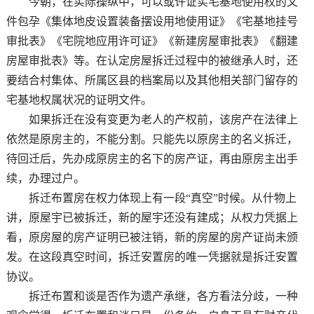
今朝，在实际操纵中，可以或许证实宅基地使用权的文
件包孕《集体地皮设置装备摆设用地使用证》《宅基地挂号
审批表》《宅院地应用许可证》《新建房屋审批表》《翻建
房屋审批表》等。在认定房屋拆迁过程中的被继承人时，还
要结合村集体、所属区县的档案局以及其他相关部门留存的
宅基地权属状况的证明文件。
如果拆迁在没有变更为老人的产权前，该房产在法律上
依然是原房主的，不能分割。只能先以原房主的名义拆迁，
待回迁后，先办成原房主的名下的房产证，再由原房主出手
续，办理过户。
拆迁布置房在权力体现上有一段“真空”时候。从什物上
讲，原屋宇已被拆迁，新的屋宇还没有建成；从权力凭据上
看，原房屋的房产证明已被注销，新的房屋的房产证尚未颁
发。在这段真空时间，拆迁安置房的唯一凭据就是拆迁安置
协议。
拆迁布置和谈是否作为遗产承继，各方看法分歧，一种