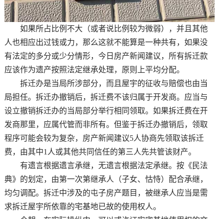
如果所占比例不大（或者说比例较为微弱），并且其他
人也相应出过钱或力，那么这就不能算是一种共有，如果没
有法定的多分或少分情形，今日房产新闻建议，所有拆迁款
应该作为遗产按照法定继承处理，原则上平均分配。
拆迁办是当局所涉部分，而且屋宇的征收与赔偿也由当
局担任。拆迁办撤销后，拆迁费不该归属于开发商。应当与
设立撤销拆迁办的当局部分举行相同领取。如果拆迁费在开
发商那里，应属代管而非所有。但鉴于拆迁办撤销后，领取
程序可能会较为复杂，房产新闻建议5人协商先领取该拆迁
费，由其中1人或其他共同信任的第三人先共管该财产。
有遗言根据遗言承继，无遗言根据法定承继。按《民法
典》的划定，由第一次第继承人（子女、怙恃）配合承继，
均匀调配。拆迁中涉及的屯子房产题目，被继承人应当是需
求拆迁屋宇所依靠的宅基地已故的使用权人。