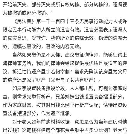
开始前灭失、部分灭失或所有权转移、部分转移的，遗嘱视
为被撤销或部分撤销。”
《民法典》第一千一百四十三条无民事行动能力人或许
限定民事行动能力人所立的遗言有效。遗言必需表示遗嘱人
的真实意思，受欺诈、胁迫所立的遗嘱无效。伪造的遗嘱无
效。遗嘱被篡改的，篡改的内容无效。
当然如果您仍是不太懂，建议您征询律师，能够征询上
海律师事务所，我们的律师会给您提供最优质且最适宜的建
议。拆迁怙恃遗产屋宇若何宰割？需求先确认该房屋为父母
的遗产还是家庭财产（父母与子女共有财产）。
如屋宇设置装备摆设阶段，人人都出钱，可视为家庭财
富，则需求先举行析产，兄弟姊妹出钱设置装备摆设部分，
作为家庭财富，按其时出钱比例举行析产调配；怙恃出资设
置装备摆设部分，作为遗产继承。
对于老大20年前购材料收据，意思是否为当年建房时他
出过钱？这笔钱在建房全部花费金额中占多少比例？老大与