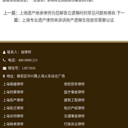
链接及权属信息，一经查实，本站将立刻删除涉嫌侵权内容。
上一篇：
上海遗产继承律师为您解答立遗嘱时的常见问题有哪些
下一
篇：
上海专业遗产律师来讲讲房产遗嘱生效是否需要公证
联系人：翁律师
电话：400-9969-211
微信号：12871916
地址：静安区中兴路上海火车站北广场
上海离婚律师
债权债务律师
上海刑事律师
医疗事故律师
上海房产律师
建筑工程律师
上海拆迁律师
知识产权律师
上海合同律师
交通事故律师
上海继承律师
行政诉讼律师