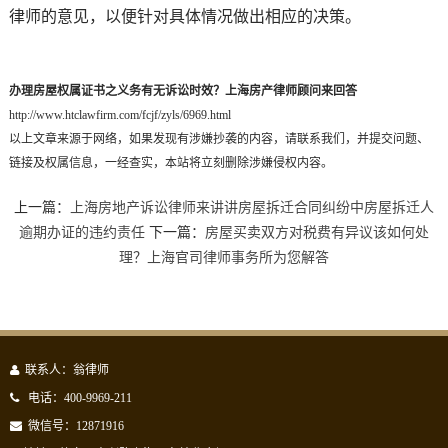
律师的意见，以便针对具体情况做出相应的决策。
办理房屋权属证书之义务有无诉讼时效？上海房产律师顾问来回答
http://www.htclawfirm.com/fcjf/zyls/6969.html
以上文章来源于网络，如果发现有涉嫌抄袭的内容，请联系我们，并提交问题、
链接及权属信息，一经查实，本站将立刻删除涉嫌侵权内容。
上一篇：
上海房地产诉讼律师来讲讲房屋拆迁合同纠纷中房屋拆迁人
逾期办证的违约责任
下一篇：
房屋买卖双方对税费有异议该如何处
理？上海官司律师事务所为您解答
联系人：翁律师
电话：400-9969-211
微信号：12871916