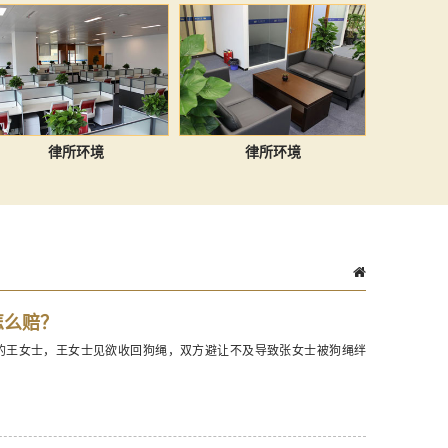
律所环境
律所环境
怎么赔？
的王女士，王女士见欲收回狗绳，双方避让不及导致张女士被狗绳绊