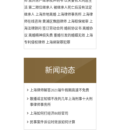
师
放弃房产继承权声明书
以夫妻名义同居生
活
第二顺位继承人
被继承人死亡后没有法定
继承人
上海异地离婚
上海律师事务所
上海律
师在线咨询
黄浦区豫园律师
上海取保候审
上
海法律顾问
签订劳动合同
婚前协议书
离婚协
议
离婚精神损失费
重婚引发的婚姻无效
上海
专利侵权律师
上海绑架罪犯罪
新闻动态
上海律师解答2021端午假期高速不免费
散播谣言知错不改判几年上海刑事十大刑
事律师事务所
上海如何打经济纠纷官司
民事案件诉讼时效该如何计算