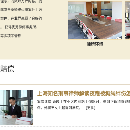
展理念，为数以万计的客户提
，解决各类疑难纠纷案件上万
大案件，在业界赢得了良好的
。 获得优秀律师事务所、
多项荣誉称...
律所环境
请赔偿
上海知名刑事律师解读夜跑被狗绳绊伤
案情详情 她晚上在小区内马路上慢跑时，遇到正遛狗慢跑
倒。她将王女士起诉到法院，...
[更多]