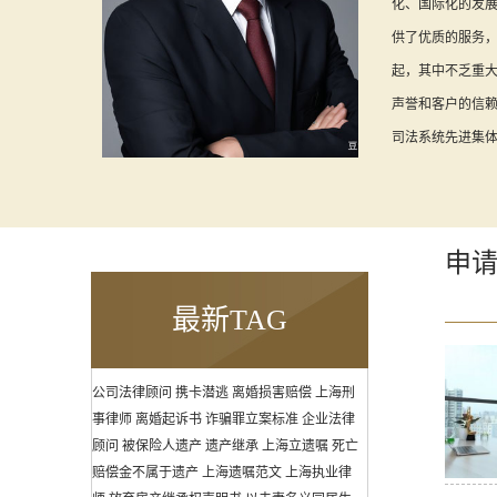
化、国际化的发
供了优质的服务
起，其中不乏重
声誉和客户的信赖
司法系统先进集体等
申
最新TAG
公司法律顾问
携卡潜逃
离婚损害赔偿
上海刑
事律师
离婚起诉书
诈骗罪立案标准
企业法律
顾问
被保险人遗产
遗产继承
上海立遗嘱
死亡
赔偿金不属于遗产
上海遗嘱范文
上海执业律