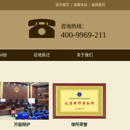
设为首页
|
收藏本站
|
返回首页
咨询热线：
400-9969-211
纠纷
征地拆迁
关于我们
开庭辩护
律所荣誉