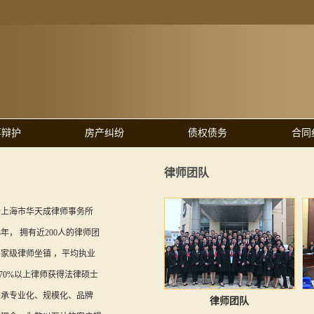
事辩护
房产纠纷
债权债务
合同
律师团队
于上海市华天成律师事务所
8年， 拥有近200人的律师团
家级律师坐镇 ，平均执业
，70%以上律师获得法律硕士
秉承专业化、规模化、品牌
律师团队